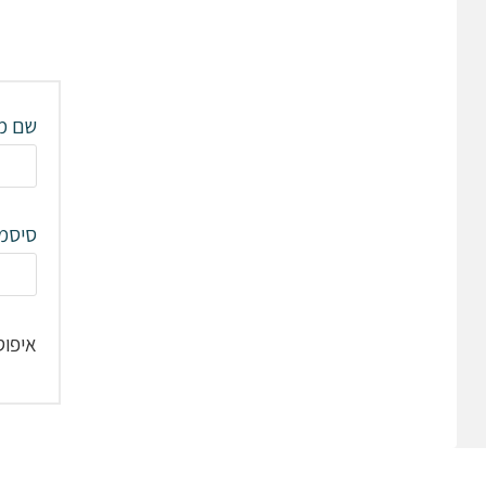
שם מש
סיסמ
איפוס