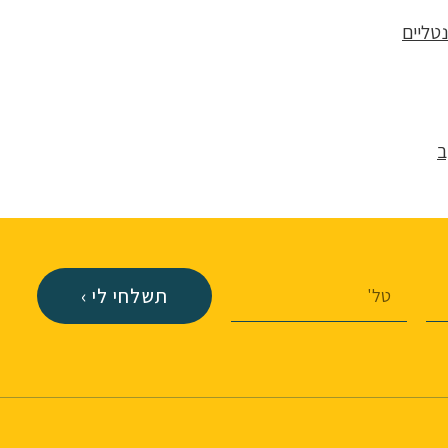
נטליים
ב
תשלחי לי ›